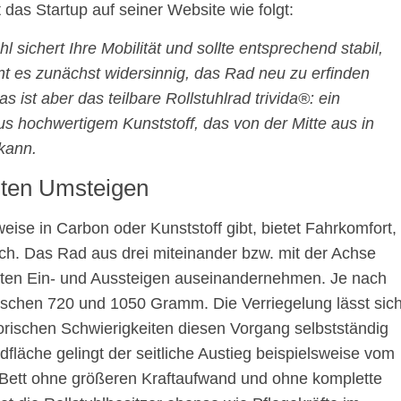
das Startup auf seiner Website wie folgt:
sichert Ihre Mobilität und sollte entsprechend stabil,
int es zunächst widersinnig, das Rad neu zu erfinden
 ist aber das teilbare Rollstuhlrad trivida®: ein
s hochwertigem Kunststoff, das von der Mitte aus in
kann.
chten Umsteigen
weise in Carbon oder Kunststoff gibt, bietet Fahrkomfort,
ich. Das Rad aus drei miteinander bzw. mit der Achse
hten Ein- und Aussteigen auseinandernehmen. Je nach
wischen 720 und 1050 Gramm. Die Verriegelung lässt sic
rischen Schwierigkeiten diesen Vorgang selbstständig
läche gelingt der seitliche Austieg beispielsweise vom
m Bett ohne größeren Kraftaufwand und ohne komplette