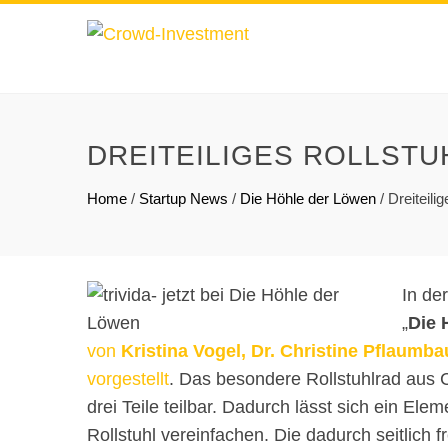
DREITEILIGES ROLLSTU
Home
/
Startup News
/
Die Höhle der Löwen
/
Dreiteili
In de
„
Die 
von
Kristina Vogel, Dr. Christine Pflaum
vorgestellt
. Das besondere Rollstuhlrad aus Ca
drei Teile teilbar. Dadurch lässt sich ein El
Rollstuhl vereinfachen. Die dadurch seitlich f