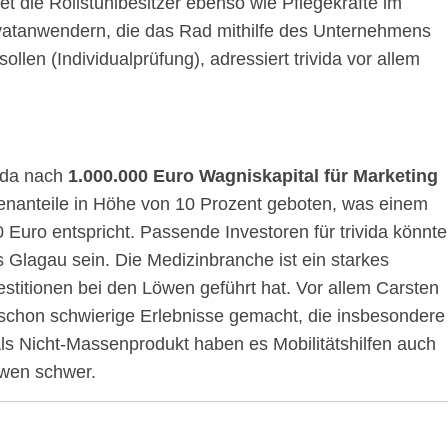
die Rollstuhlbesitzer ebenso wie Pflegekräfte im
ivatanwendern, die das Rad mithilfe des Unternehmens
llen (Individualprüfung), adressiert trivida vor allem
ida nach
1.000.000 Euro Wagniskapital für Marketing
enanteile in Höhe von 10 Prozent geboten, was einem
uro entspricht. Passende Investoren für trivida könnt
Glagau sein. Die Medizinbranche ist ein starkes
estitionen bei den Löwen geführt hat. Vor allem Carsten
chon schwierige Erlebnisse gemacht, die insbesondere
Als Nicht-Massenprodukt haben es Mobilitätshilfen auch
öwen schwer.