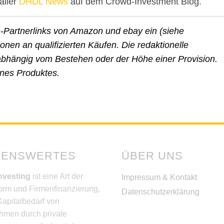
aller
DHDL News
auf dem Crowd-Investment Blog.
e-Partnerlinks von Amazon und ebay ein (siehe
nen an qualifizierten Käufen. Die redaktionelle
unabhängig vom Bestehen oder der Höhe einer Provision.
ines Produktes.
SENSWERTES
ÜBER UNS
nvesting
ist eine Art der
Impressum & Kontakt
orm und Firmenfinanzierung,
Datenschutzerklärung
Kapitalbedarf von
hmen durch private