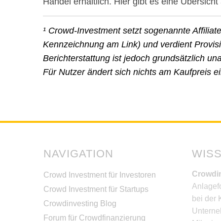
Handel erhältlich. Hier gibt es eine Übersicht 
¹ Crowd-Investment setzt sogenannte Affiliat
Kennzeichnung am Link) und verdient Provisio
Berichterstattung ist jedoch grundsätzlich 
Für Nutzer ändert sich nichts am Kaufpreis e
NAVIGATION
WIS
Crowdi
Crowd Investment für Investoren
Anlagef
Crowd Investment für Startups
bei der 
Crowdinvesting Blog
Unterne
Forum für Crowdfinanzierung