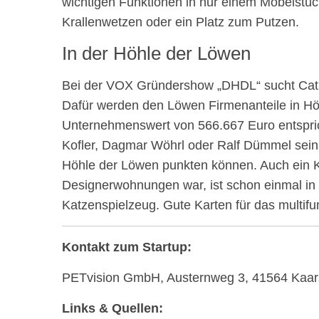
wichtigen Funktionen in nur einem Möbelstück
Krallenwetzen oder ein Platz zum Putzen.
In der Höhle der Löwen
Bei der VOX Gründershow „DHDL“ sucht Ca
Dafür werden den Löwen Firmenanteile in H
Unternehmenswert von 566.667 Euro entspric
Kofler, Dagmar Wöhrl oder Ralf Dümmel sein
Höhle der Löwen punkten können. Auch ein K
Designerwohnungen war, ist schon einmal i
Katzenspielzeug. Gute Karten für das multif
Kontakt zum Startup:
PETvision GmbH, Austernweg 3, 41564 Kaars
Links & Quellen: