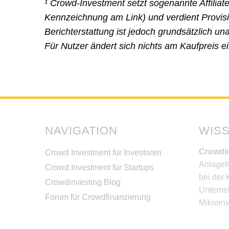
¹ Crowd-Investment setzt sogenannte Affiliat
Kennzeichnung am Link) und verdient Provisio
Berichterstattung ist jedoch grundsätzlich 
Für Nutzer ändert sich nichts am Kaufpreis e
NAVIGATION
WIS
Crowdi
Crowd Investment für Investoren
Anlagef
Crowd Investment für Startups
bei der 
Crowdinvesting Blog
Unterne
Forum für Crowdfinanzierung
Mikroinv