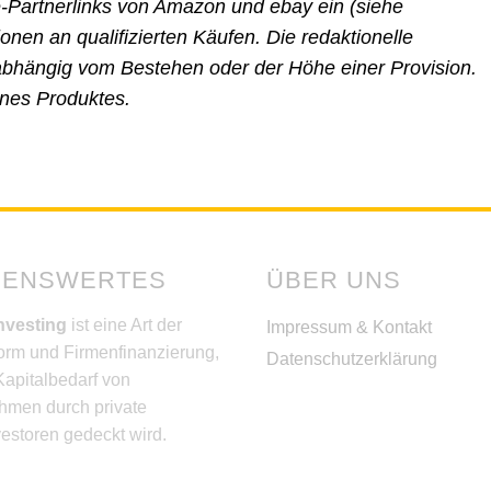
e-Partnerlinks von Amazon und ebay ein (siehe
nen an qualifizierten Käufen. Die redaktionelle
unabhängig vom Bestehen oder der Höhe einer Provision.
ines Produktes.
SENSWERTES
ÜBER UNS
nvesting
ist eine Art der
Impressum & Kontakt
orm und Firmenfinanzierung,
Datenschutzerklärung
Kapitalbedarf von
hmen durch private
estoren gedeckt wird.