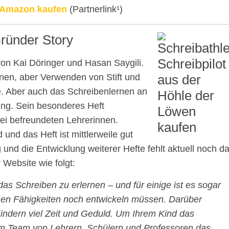
f Amazon kaufen
(Partnerlink¹)
Gründer Story
von Kai Döringer und Hasan Saygili.
en, aber Verwenden von Stift und
ge. Aber auch das Schreibenlernen an
rung. Sein besonderes Heft
ei befreundeten Lehrerinnen.
d das Heft ist mittlerweile gut
g und die Entwicklung weiterer Hefte fehlt aktuell noch d
 Website wie folgt:
 das Schreiben zu erlernen – und für einige ist es sogar
ischen Fähigkeiten noch entwickeln müssen. Darüber
indern viel Zeit und Geduld. Um Ihrem Kind das
 im Team von Lehrern, Schülern und Professoren das