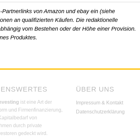
e-Partnerlinks von Amazon und ebay ein (siehe
nen an qualifizierten Käufen. Die redaktionelle
unabhängig vom Bestehen oder der Höhe einer Provision.
ines Produktes.
SENSWERTES
ÜBER UNS
nvesting
ist eine Art der
Impressum & Kontakt
orm und Firmenfinanzierung,
Datenschutzerklärung
Kapitalbedarf von
hmen durch private
estoren gedeckt wird.