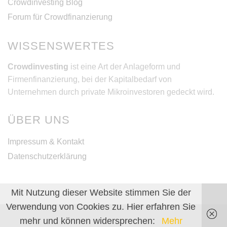
Crowdinvesting Blog
Forum für Crowdfinanzierung
WISSENSWERTES
Crowdinvesting
ist eine Art der Anlageform und
Firmenfinanzierung, bei der Kapitalbedarf von
Unternehmen durch private Mikroinvestoren gedeckt wird.
ÜBER UNS
Impressum & Kontakt
Datenschutzerklärung
Mit Nutzung dieser Website stimmen Sie der
Verwendung von Cookies zu. Hier erfahren Sie
mehr und können widersprechen:
Mehr
WordPress Theme
|
Total
by Hash Themes